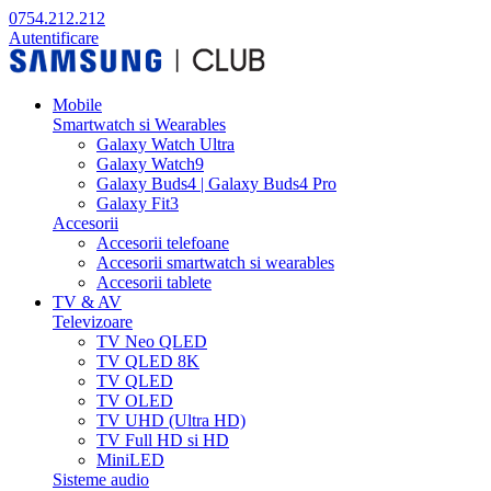
0754.212.212
Autentificare
Mobile
Smartwatch si Wearables
Galaxy Watch Ultra
Galaxy Watch9
Galaxy Buds4 | Galaxy Buds4 Pro
Galaxy Fit3
Accesorii
Accesorii telefoane
Accesorii smartwatch si wearables
Accesorii tablete
TV & AV
Televizoare
TV Neo QLED
TV QLED 8K
TV QLED
TV OLED
TV UHD (Ultra HD)
TV Full HD si HD
MiniLED
Sisteme audio