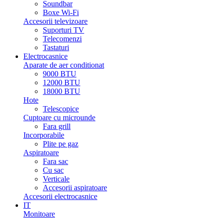
Soundbar
Boxe Wi-Fi
Accesorii televizoare
Suporturi TV
Telecomenzi
Tastaturi
Electrocasnice
Aparate de aer conditionat
9000 BTU
12000 BTU
18000 BTU
Hote
Telescopice
Cuptoare cu microunde
Fara grill
Incorporabile
Plite pe gaz
Aspiratoare
Fara sac
Cu sac
Verticale
Accesorii aspiratoare
Accesorii electrocasnice
IT
Monitoare