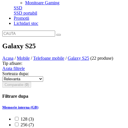
Monitoare Gaming
SSD
SSD portabil
Promotii
Lichidari stoc
Galaxy S25
Acasa
/
Mobile
/
Telefoane mobile
/
Galaxy S25
(22 produse)
Tip afisare:
Arata
filtrele
Sorteaza dupa:
Comparatie
(
0
)
Filtrare dupa
Memorie interna (GB)
128
(3)
256
(7)