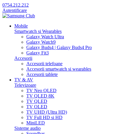
0754.212.212
Autentificare
Mobile
Smartwatch si Wearables
Galaxy Watch Ultra
Galaxy Watch9
Galaxy Buds4 | Galaxy Buds4 Pro
Galaxy Fit3
Accesorii
Accesorii telefoane
Accesorii smartwatch si wearables
Accesorii tablete
TV & AV
Televizoare
TV Neo QLED
TV QLED 8K
TV QLED
TV OLED
TV UHD (Ultra HD)
TV Full HD si HD
MiniLED
Sisteme audio
Soundbar