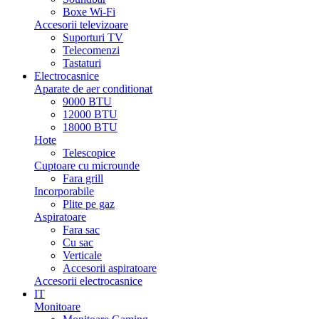
Boxe Wi-Fi
Accesorii televizoare
Suporturi TV
Telecomenzi
Tastaturi
Electrocasnice
Aparate de aer conditionat
9000 BTU
12000 BTU
18000 BTU
Hote
Telescopice
Cuptoare cu microunde
Fara grill
Incorporabile
Plite pe gaz
Aspiratoare
Fara sac
Cu sac
Verticale
Accesorii aspiratoare
Accesorii electrocasnice
IT
Monitoare