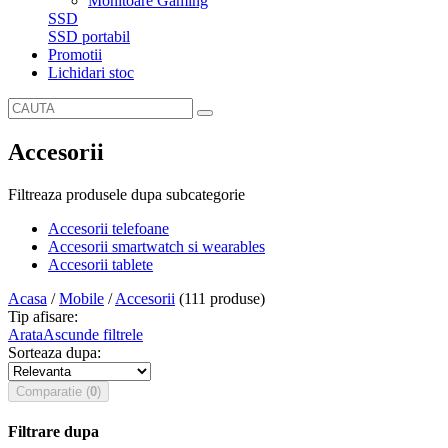
Monitoare Gaming
SSD
SSD portabil
Promotii
Lichidari stoc
Accesorii
Filtreaza produsele dupa subcategorie
Accesorii telefoane
Accesorii smartwatch si wearables
Accesorii tablete
Acasa
/
Mobile
/
Accesorii
(111 produse)
Tip afisare:
Arata
Ascunde
filtrele
Sorteaza dupa:
Comparatie
(
0
)
Filtrare dupa