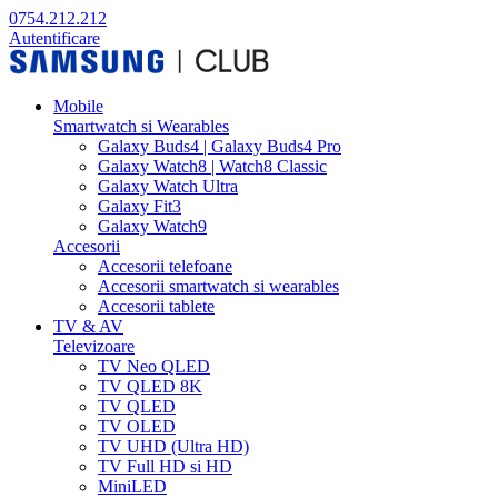
0754.212.212
Autentificare
Mobile
Smartwatch si Wearables
Galaxy Buds4 | Galaxy Buds4 Pro
Galaxy Watch8 | Watch8 Classic
Galaxy Watch Ultra
Galaxy Fit3
Galaxy Watch9
Accesorii
Accesorii telefoane
Accesorii smartwatch si wearables
Accesorii tablete
TV & AV
Televizoare
TV Neo QLED
TV QLED 8K
TV QLED
TV OLED
TV UHD (Ultra HD)
TV Full HD si HD
MiniLED