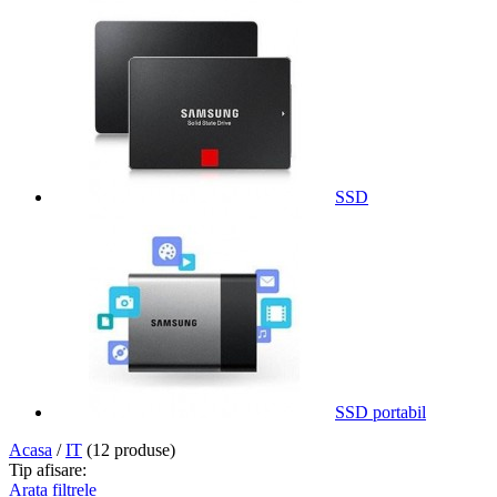
SSD
SSD portabil
Acasa
/
IT
(12 produse)
Tip afisare:
Arata
filtrele