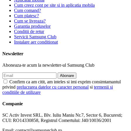
Cum creez cont pe site si in aplicatia mobila
Cum comand?
Cum platesc?
Cum se livreaza?
Garantia produselor
Conditii de retur
Servicii Samsung Club
Instalare aer conditionat
Newsletter
Aboneaza-te acum la newsletter-ul Samsung Club
Confirm ca am citit, am inteles si imi exprim consimtamantul
privind
prelucrarea datelor cu caracter personal
si
termenii si
conditiile de utilizare
Companie
SC Activ Invest SRL, Blv. Iuliu Maniu Nr.7, Sector 6, Bucuresti;
CUI: RO14330858, Registrul Comertului: J40/10036/2001
Email: contact@samsungclub.ro