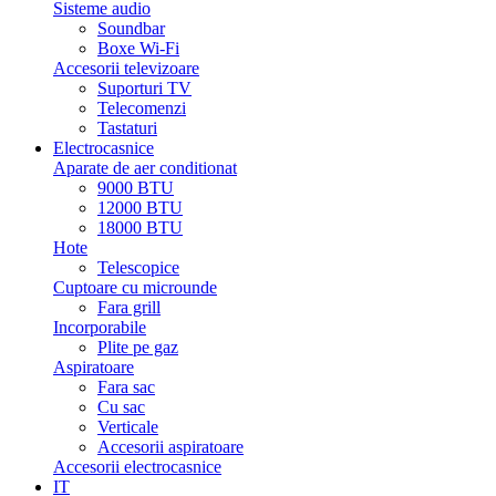
Sisteme audio
Soundbar
Boxe Wi-Fi
Accesorii televizoare
Suporturi TV
Telecomenzi
Tastaturi
Electrocasnice
Aparate de aer conditionat
9000 BTU
12000 BTU
18000 BTU
Hote
Telescopice
Cuptoare cu microunde
Fara grill
Incorporabile
Plite pe gaz
Aspiratoare
Fara sac
Cu sac
Verticale
Accesorii aspiratoare
Accesorii electrocasnice
IT