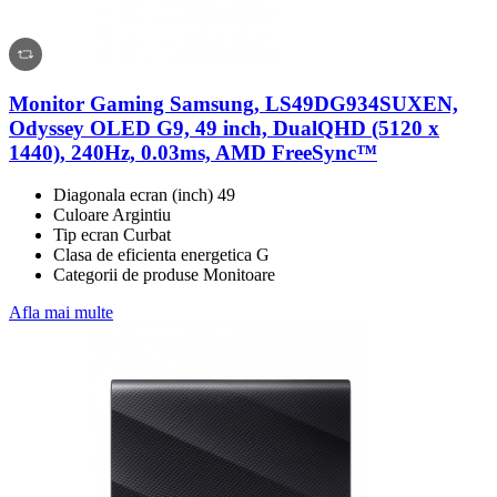
Monitor Gaming Samsung, LS49DG934SUXEN,
Odyssey OLED G9, 49 inch, DualQHD (5120 x
1440), 240Hz, 0.03ms, AMD FreeSync™
Diagonala ecran (inch) 49
Culoare Argintiu
Tip ecran Curbat
Clasa de eficienta energetica G
Categorii de produse Monitoare
Afla mai multe