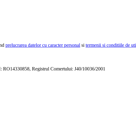
ind
prelucrarea datelor cu caracter personal
si
termenii si conditiile de uti
CUI: RO14330858, Registrul Comertului: J40/10036/2001