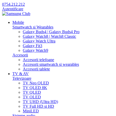
0754.212.212
Autentificare
Mobile
Smartwatch si Wearables
Galaxy Buds4 | Galaxy Buds4 Pro
Galaxy Watch8 | Watch8 Classic
Galaxy Watch Ultra
Galaxy Fit3
Galaxy Watch9
Accesorii
Accesorii telefoane
Accesorii smartwatch si wearables
Accesorii tablete
TV & AV
Televizoare
TV Neo QLED
TV QLED 8K
TV QLED
TV OLED
TV UHD (Ultra HD)
TV Full HD si HD
MiniLED
Sisteme audio