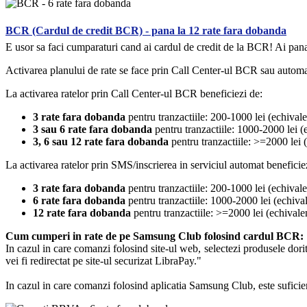
BCR (Cardul de credit BCR) - pana la 12 rate fara dobanda
E usor sa faci cumparaturi cand ai cardul de credit de la BCR! Ai pan
Activarea planului de rate se face prin Call Center-ul BCR sau automa
La activarea ratelor prin Call Center-ul BCR beneficiezi de:
3 rate fara dobanda
pentru tranzactiile: 200-1000 lei (echivale
3 sau 6 rate fara dobanda
pentru tranzactiile: 1000-2000 lei (
3, 6 sau 12 rate fara dobanda
pentru tranzactiile: >=2000 lei (
La activarea ratelor prin SMS/inscrierea in serviciul automat beneficie
3 rate fara dobanda
pentru tranzactiile: 200-1000 lei (echivale
6 rate fara dobanda
pentru tranzactiile: 1000-2000 lei (echival
12 rate fara dobanda
pentru tranzactiile: >=2000 lei (echivale
Cum cumperi in rate de pe Samsung Club folosind cardul BCR:
In cazul in care comanzi folosind site-ul web, selectezi produsele dori
vei fi redirectat pe site-ul securizat LibraPay."
In cazul in care comanzi folosind aplicatia Samsung Club, este suficien