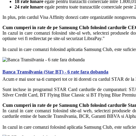
18 rate lunare
egale pentru tranzactii comerciale intre 1.800,01 
24 rate lunare
egale pentru toate tranzactiile comerciale peste 
In plus, prin cardul Visa Affinity donezi catre organizatiile nonguvern
Cum cumperi in rate de pe Samsung Club folosind cardurile C
In cazul in care comanzi folosind site-ul web, selectezi produsele dor
optiune vei fi redirectat pe site-ul securizat LibraPay."
In cazul in care comanzi folosind aplicatia Samsung Club, este suficien
Banca Transilvania (Star BT) - 6 rate fara dobanda
Acum e mai usor sa-ti cumperi tot ce iti doresti cu cardul STAR de la 
Sunt incluse in programul STAR Card cardurile de cumparaturi: S
Silver Credit Card, BT Flying Blue Classic si BT Flying Blue Premi
Cum cumperi in rate de pe Samsung Club folosind cardurile Sta
In cazul in care comanzi folosind site-ul web, selectezi produsele do
cardurile emise de bancile Transilvania, BCR, Garanti BBVA si Alpha Ba
In cazul in care comanzi folosind aplicatia Samsung Club, este suficien