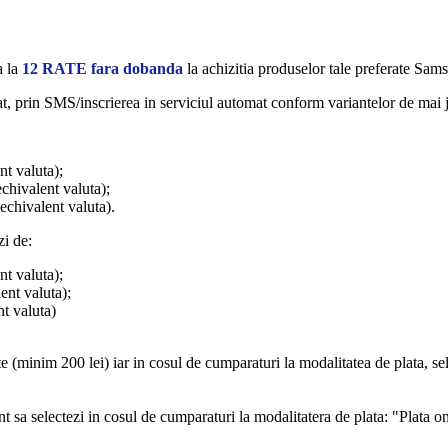
a la
12 RATE fara dobanda
la achizitia produselor tale preferate Sa
t, prin SMS/inscrierea in serviciul automat conform variantelor de mai 
nt valuta);
echivalent valuta);
echivalent valuta).
zi de:
nt valuta);
ent valuta);
nt valuta)
te (minim 200 lei) iar in cosul de cumparaturi la modalitatea de plata, se
t sa selectezi in cosul de cumparaturi la modalitatera de plata: "Plata o