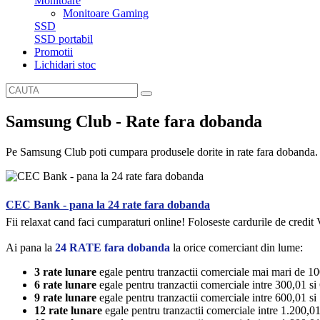
Monitoare
Monitoare Gaming
SSD
SSD portabil
Promotii
Lichidari stoc
Samsung Club - Rate fara dobanda
Pe Samsung Club poti cumpara produsele dorite in rate fara dobanda. M
CEC Bank - pana la 24 rate fara dobanda
Fii relaxat cand faci cumparaturi online! Foloseste cardurile de credi
Ai pana la
24 RATE fara dobanda
la orice comerciant din lume:
3 rate lunare
egale pentru tranzactii comerciale mai mari de 100
6 rate lunare
egale pentru tranzactii comerciale intre 300,01 si 
9 rate lunare
egale pentru tranzactii comerciale intre 600,01 si 
12 rate lunare
egale pentru tranzactii comerciale intre 1.200,01 