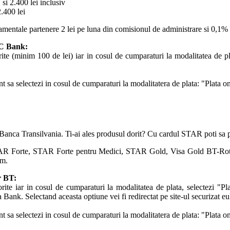
si 2.400 lei inclusiv
2.400 lei
amentale partenere 2 lei pe luna din comisionul de administrare si 0,1% d
EC Bank:
ite (minim 100 de lei) iar in cosul de cumparaturi la modalitatea de pl
t sa selectezi in cosul de cumparaturi la modalitatera de plata: "Plata o
Banca Transilvania. Ti-ai ales produsul dorit? Cu cardul STAR poti sa p
TAR Forte, STAR Forte pentru Medici, STAR Gold, Visa Gold BT-Rot
um.
r BT:
rite iar in cosul de cumparaturi la modalitatea de plata, selectezi "Pl
nk. Selectand aceasta optiune vei fi redirectat pe site-ul securizat eu
t sa selectezi in cosul de cumparaturi la modalitatera de plata: "Plata o