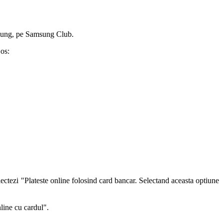
msung, pe Samsung Club.
jos:
lectezi "Plateste online folosind card bancar. Selectand aceasta optiune
nline cu cardul".