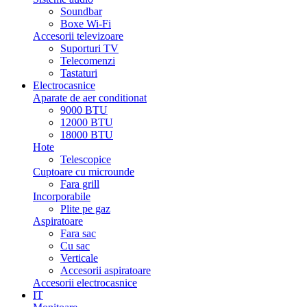
Soundbar
Boxe Wi-Fi
Accesorii televizoare
Suporturi TV
Telecomenzi
Tastaturi
Electrocasnice
Aparate de aer conditionat
9000 BTU
12000 BTU
18000 BTU
Hote
Telescopice
Cuptoare cu microunde
Fara grill
Incorporabile
Plite pe gaz
Aspiratoare
Fara sac
Cu sac
Verticale
Accesorii aspiratoare
Accesorii electrocasnice
IT