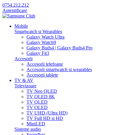
0754.212.212
Autentificare
Mobile
Smartwatch si Wearables
Galaxy Watch Ultra
Galaxy Watch9
Galaxy Buds4 | Galaxy Buds4 Pro
Galaxy Fit3
Accesorii
Accesorii telefoane
Accesorii smartwatch si wearables
Accesorii tablete
TV & AV
Televizoare
TV Neo QLED
TV QLED 8K
TV QLED
TV OLED
TV UHD (Ultra HD)
TV Full HD si HD
MiniLED
Sisteme audio
Soundbar