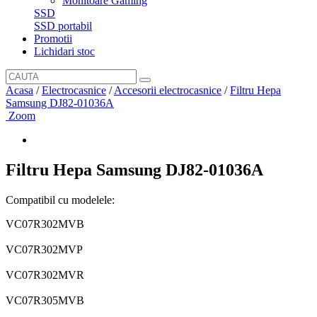
Monitoare Gaming
SSD
SSD portabil
Promotii
Lichidari stoc
Acasa
/
Electrocasnice
/
Accesorii electrocasnice
/
Filtru Hepa
Samsung DJ82-01036A
Zoom
Filtru Hepa Samsung DJ82-01036A
Compatibil cu modelele:
VC07R302MVB
VC07R302MVP
VC07R302MVR
VC07R305MVB