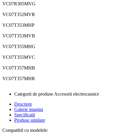
VC07R305MVG
VC07T352MVR
VC07T353MHP
VC07T353MVB
VC07T355MHG
VC07T355MVC
VC07T357MHB
VC07T357MHR
Categorii de produse Accesorii electrocasnice
Descriere
Galerie imagini
Specificatii
Produse similare
Compatibil cu modelele: