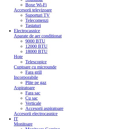
Boxe Wi-Fi
Accesorii televizoare
Suporturi TV
Telecomenzi
Tastaturi
Electrocasnice
Aparate de aer conditionat
9000 BTU
12000 BTU
18000 BTU
Hote
Telescopice
Cuptoare cu microunde
Fara grill
Incorporabile
Plite pe gaz
Aspiratoare
Fara sac
Cu sac
Verticale
Accesorii aspiratoare
Accesorii electrocasnice
IT
Monitoare