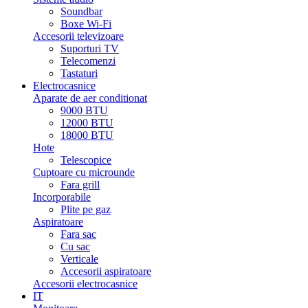
Soundbar
Boxe Wi-Fi
Accesorii televizoare
Suporturi TV
Telecomenzi
Tastaturi
Electrocasnice
Aparate de aer conditionat
9000 BTU
12000 BTU
18000 BTU
Hote
Telescopice
Cuptoare cu microunde
Fara grill
Incorporabile
Plite pe gaz
Aspiratoare
Fara sac
Cu sac
Verticale
Accesorii aspiratoare
Accesorii electrocasnice
IT