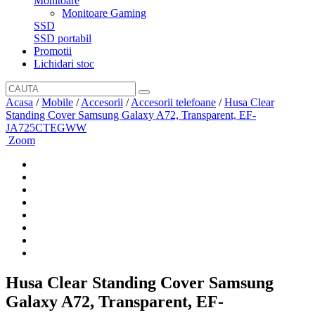
Monitoare
Monitoare Gaming
SSD
SSD portabil
Promotii
Lichidari stoc
Acasa
/
Mobile
/
Accesorii
/
Accesorii telefoane
/
Husa Clear
Standing Cover Samsung Galaxy A72, Transparent, EF-
JA725CTEGWW
Zoom
Husa Clear Standing Cover Samsung
Galaxy A72, Transparent, EF-