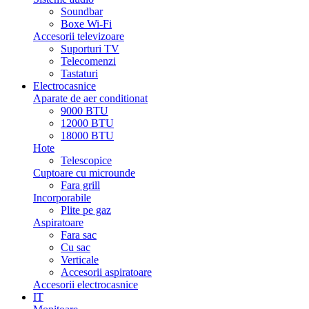
Soundbar
Boxe Wi-Fi
Accesorii televizoare
Suporturi TV
Telecomenzi
Tastaturi
Electrocasnice
Aparate de aer conditionat
9000 BTU
12000 BTU
18000 BTU
Hote
Telescopice
Cuptoare cu microunde
Fara grill
Incorporabile
Plite pe gaz
Aspiratoare
Fara sac
Cu sac
Verticale
Accesorii aspiratoare
Accesorii electrocasnice
IT