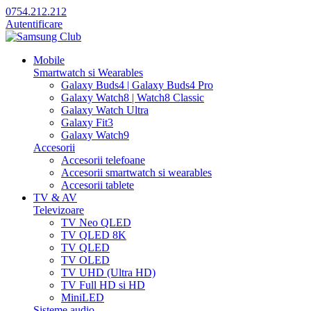
0754.212.212
Autentificare
Mobile
Smartwatch si Wearables
Galaxy Buds4 | Galaxy Buds4 Pro
Galaxy Watch8 | Watch8 Classic
Galaxy Watch Ultra
Galaxy Fit3
Galaxy Watch9
Accesorii
Accesorii telefoane
Accesorii smartwatch si wearables
Accesorii tablete
TV & AV
Televizoare
TV Neo QLED
TV QLED 8K
TV QLED
TV OLED
TV UHD (Ultra HD)
TV Full HD si HD
MiniLED
Sisteme audio