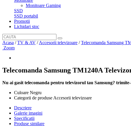
Monitoare
Monitoare Gaming
SSD
SSD portabil
Promotii
Lichidari stoc
Acasa
/
TV & AV
/
Accesorii televizoare
/
Telecomanda Samsung TM
Zoom
Telecomanda Samsung TM1240A Televizo
Nu ai gasit telecomanda pentru televizorul tau Samsung? trimite-
Culoare Negru
Categorii de produse Accesorii televizoare
Descriere
Galerie imagini
Specificatii
Produse similare